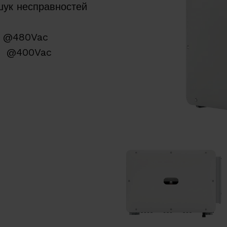
шук несправностей
% @480Vac
4% @400Vac