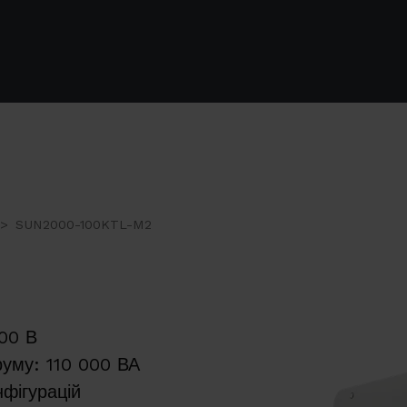
SUN2000-100KTL-M2
2
100 В
руму: 110 000 ВА
нфігурацій