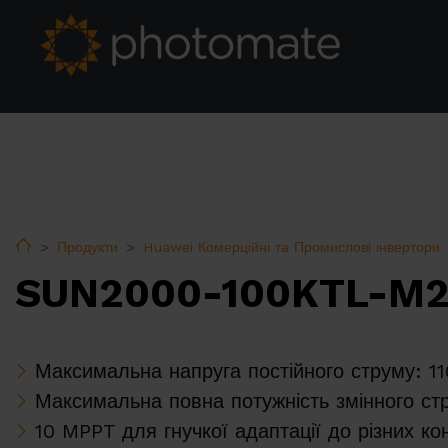
Home
Продукти
Huawei Комерційні та Промислові інвертори
SUN2000-100KTL-M
Максимальна напруга постійного струму: 1
Максимальна повна потужність змінного ст
10 MPPT для гнучкої адаптації до різних ко