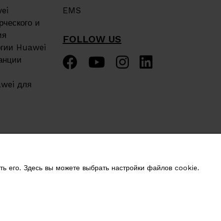
ei
EMS
ческого и
ия
FOLLOW US
ргии Huawei
анции
awei для
ь его. Здесь вы можете выбрать настройки файлов cookie.