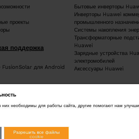
возможности
Бытовые инверторы Huaw
Инверторы Huawei коммер
ные проекты
промышленного назначен
торы
Системы накопления эне
Трансформаторные подст
Huawei
кая поддержка
Зарядные устройства Hu
электромобилей
 FusionSolar для Android
Аксессуары Huawei
ьность
них необходимы для работы сайта, другие помогают нам улучшит
Разрешить все файлы
cookie