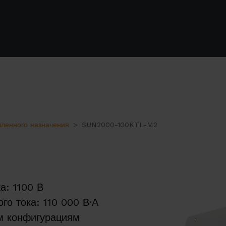
ленного назначения
SUN2000-100KTL-M2
2
а: 1100 В
о тока: 110 000 В·А
м конфигурациям