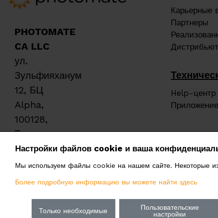
Карьерные 
Партнеры
PHOTOMATE
Реализован
CA LLC
Дистрибью
ул.
Техничес
Зульфияханум
12, БЦ
Help-центр
Alpha,
Приложение
100128,
Ташкент,
Узбекистан
Настройки файлов cookie и ваша конфиденциал
Мы используем файлы cookie на нашем сайте. Некоторые из 
centralasia@photomate.eu
Более подробную информацию вы можете найти здесь
Пользовательские
Только необходимые
настройки