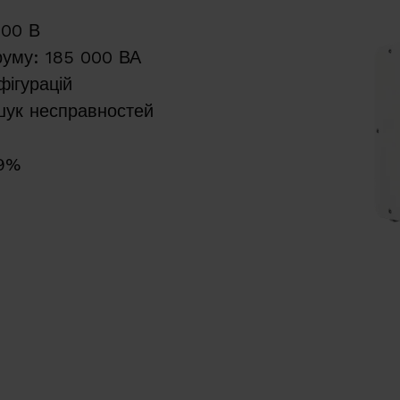
500 В
руму: 185 000 ВА
фігурацій
шук несправностей
69%