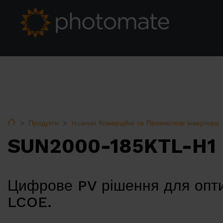
Home
Продукти
Huawei Комерційні та Промислові інвертори
SUN2000-185KTL-H1
Цифрове PV рішення для опт
LCOE.