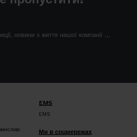
зиції, новини з життя нашої компанії …
EMS
EMS
омислові
Ми в соцмережах