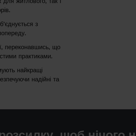
 для житлового, так і
рів.
б’єднується з
попереду.
ї, переконавшись, що
чистими практиками.
мують найкращі
езпечуючи надійні та
розсилку, щоб нічого 