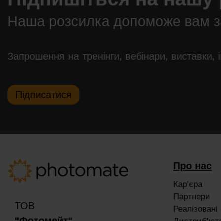
Наша розсилка допоможе вам за
Запрошення на тренінги, вебінари, виставки, 
Підписатися
Про нас
Кар'єра
Партнери
ТОВ
Реалізовані 
"Фотомейт"