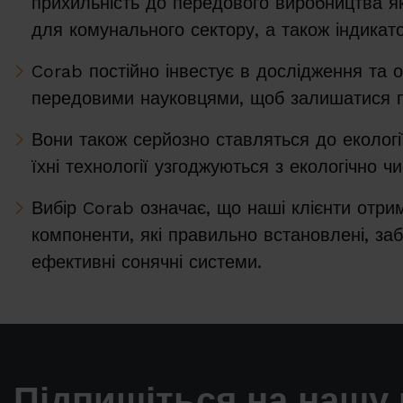
прихильність до передового виробництва як
для комунального сектору, а також індикато
Corab постійно інвестує в дослідження та о
передовими науковцями, щоб залишатися 
Вони також серйозно ставляться до екологі
їхні технології узгоджуються з екологічно 
Вибір Corab означає, що наші клієнти отри
компоненти, які правильно встановлені, заб
ефективні сонячні системи.
Підпишіться на нашу 