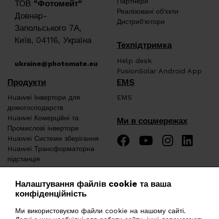
Партнери
ТОВ
"Фотомейт"
Реалізовані об'єкти
Довнар-
Дистриб'ютори
Запольського 7А,
Київ, 04116, Україна
Техпідтримка
Help desk
ukraine@photomate.eu
FusionSolar Android App
Продукти
EMS
Huawei Інвертори для
EMS
домогосподарств
Huawei Комерційні та
Ми в соцмережах
Промислові інвертори
Huawei Системи зберігання
Huawei Трансформаторна
підстанція
Huawei Зарядні пристрої
Huawei Аксесуари
Налаштування файлів cookie та ваша
Ekoenergetyka Зарядні
конфіденційність
пристрої
Конструкції для ФЕМ
Ми використовуємо файли cookie на нашому сайті.