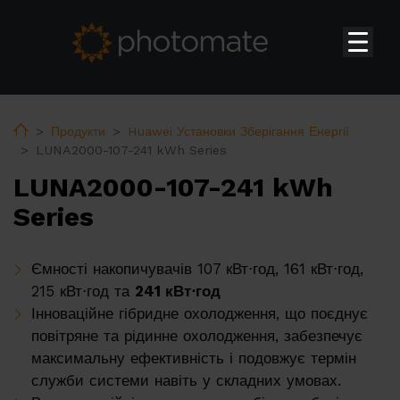
Головна
Su
Продукти
Home
Продукти
Huawei Установки Зберігання Енергії
LUNA2000-107-241 kWh Series
Huawei Інвертори для домогосподарств
LUNA2000-107-241 kWh
Huawei Комерційні та Промислові інвертори
Series
Huawei Установки Зберігання Енергії
Huawei Трансформаторна Підстанція
Ємності накопичувачів 107 кВт⋅год, 161 кВт⋅год,
Huawei Аксесуари
215 кВт⋅год та
241 кВт⋅год
Інноваційне гібридне охолодження, що поєднує
Huawei Зарядні пристрої
повітряне та рідинне охолодження, забезпечує
PV constructions
максимальну ефективність і подовжує термін
служби системи навіть у складних умовах.
Теплові насоси ERA