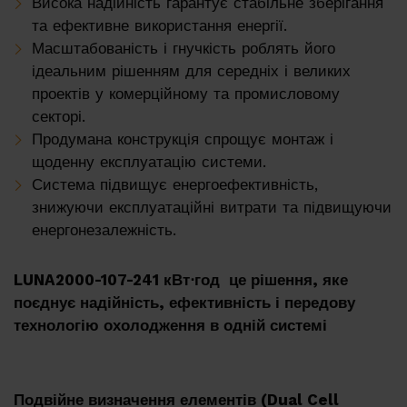
Висока надійність гарантує стабільне зберігання
Реалізовані об'єкти
та ефективне використання енергії.
Масштабованість і гнучкість роблять його
EMS
ідеальним рішенням для середніх і великих
проектів у комерційному та промисловому
Техпідтримка
секторі.
Продумана конструкція спрощує монтаж і
Вебінари
щоденну експлуатацію системи.
Система підвищує енергоефективність,
знижуючи експлуатаційні витрати та підвищуючи
Su
Про нас
енергонезалежність.
Кар'єра
LUNA2000-107-241
кВт⋅год
це рішення, яке
Дистриб'ютори
поєднує надійність, ефективність і передову
Контакти
технологію охолодження в одній системі
Інфоцентр
Подвійне визначення елементів (Dual Cell