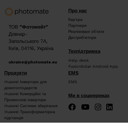
Про нас
Кар'єра
Партнери
ТОВ
"Фотомейт"
Реалізовані об'єкти
Довнар-
Дистриб'ютори
Запольського 7А,
Київ, 04116, Україна
Техпідтримка
Help desk
ukraine@photomate.eu
FusionSolar Android App
Продукти
EMS
Huawei Інвертори для
EMS
домогосподарств
Huawei Комерційні та
Ми в соцмережах
Промислові інвертори
Huawei Системи зберігання
Huawei Трансформаторна
підстанція
Huawei Зарядні пристрої