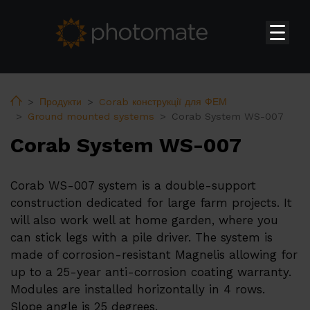
Головна
Su
Продукти
Home
Продукти
Corab конструкції для ФЕМ
Ground mounted systems
Corab System WS-007
Huawei Інвертори для домогосподарств
Corab System WS-007
Huawei Комерційні та Промислові інвертори
Huawei Установки Зберігання Енергії
Corab WS-007 system is a double-support
Huawei Трансформаторна Підстанція
construction dedicated for large farm projects. It
will also work well at home garden, where you
Huawei Аксесуари
can stick legs with a pile driver. The system is
Huawei Зарядні пристрої
made of corrosion-resistant Magnelis allowing for
up to a 25-year anti-corrosion coating warranty.
PV constructions
Modules are installed horizontally in 4 rows.
Теплові насоси ERA
Slope angle is 25 degrees.