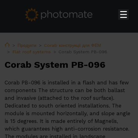
Головна
Su
Продукти
Home
Продукти
Corab конструкції для ФЕМ
Flat roof systems
Corab System PB-096
Huawei Інвертори для домогосподарств
Corab System PB-096
Huawei Комерційні та Промислові інвертори
Huawei Установки Зберігання Енергії
Corab PB-096 is installed in a flash and has few
Huawei Трансформаторна Підстанція
components The structure can be both ballast
and invasive (attached to the roof surface).
Huawei Аксесуари
Dedicated to south oriented installations. The
Huawei Зарядні пристрої
module is mounted horizontally, and slope angle
is 15 degrees. It is made entirely of Magnelis,
PV constructions
which guarantees high anti-corrosion resistance.
Теплові насоси ERA
The modules are installed in landscape