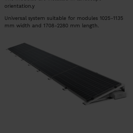
Реалізовані об'єкти
orientation.y
Universal system suitable for modules 1025-1135
EMS
mm width and 1708-2280 mm length.
Техпідтримка
Вебінари
Su
Про нас
Кар'єра
Дистриб'ютори
Контакти
Інфоцентр