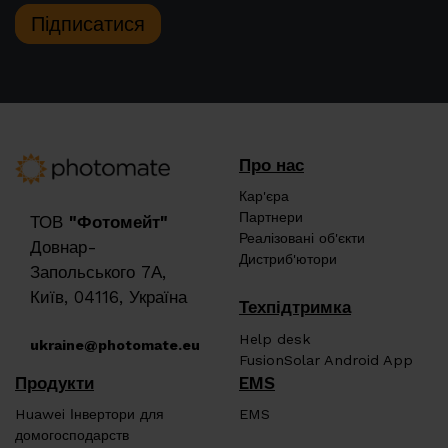
Підписатися
Про нас
Кар'єра
Партнери
ТОВ
"Фотомейт"
Реалізовані об'єкти
Довнар-
Дистриб'ютори
Запольського 7А,
Київ, 04116, Україна
Техпідтримка
Help desk
ukraine@photomate.eu
FusionSolar Android App
Продукти
EMS
Huawei Інвертори для
EMS
домогосподарств