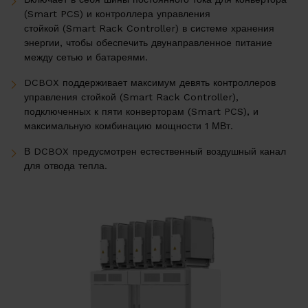
(
Smart
PCS
) и контроллера управления
Проекты
стойкой (
Smart
Rack
Controller
) в системе хранения
энергии, чтобы обеспечить двунаправленное питание
между сетью и батареями.
EMS
DCBOX
поддерживает максимум девять контроллеров
Техническая поддержка
управления стойкой (
Smart
Rack
Controller
),
подключенных к пяти конверторам (
Smart
PCS
), и
Дистрибьюторы и партнеры
максимальную комбинацию мощности 1 МВт.
В
DCBOX
предусмотрен естественный воздушный канал
для отвода тепла.
Su
О нас
Карьерные возможности
Дистрибьюторы и партнеры
Контакты
База Знаний