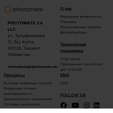
О нас
Карьерные возможности
Партнеры
PHOTOMATE CA
Реализованные проекты
LLC
Дистрибьюторы
ул. Зульфияханум
12, БЦ Alpha,
Техническая
100128, Ташкент,
поддержка
Узбекистан
Help-центр
Приложение FusionSolar
centralasia@photomate.eu
для Android
Продукты
EMS
Бытовые инверторы Huawei
EMS
Инверторы Huawei
коммерческого и
FOLLOW US
промышленного назначения
Системы накопления
энергии Huawei