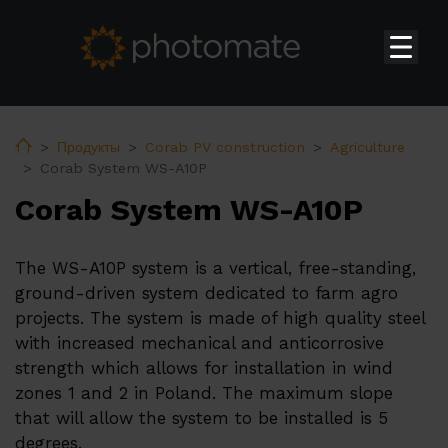
Главная
Su
Продукты
Home
Продукты
Corab PV construction
Agriculture
Corab System WS-A10P
Бытовые инверторы Huawei
Corab System WS-A10P
Инверторы Huawei коммерческого и промышленного
назначения
The WS-A10P system is a vertical, free-standing,
Системы накопления энергии Huawei
ground-driven system dedicated to farm agro
Трансформаторные подстанции Huawei
projects. The system is made of high quality steel
Аксессуары Huawei
with increased mechanical and anticorrosive
strength which allows for installation in wind
Зарядные устройства Huawei для электромобилей
zones 1 and 2 in Poland. The maximum slope
PV constructions
that will allow the system to be installed is 5
degrees.
Тепловые насосы ERA