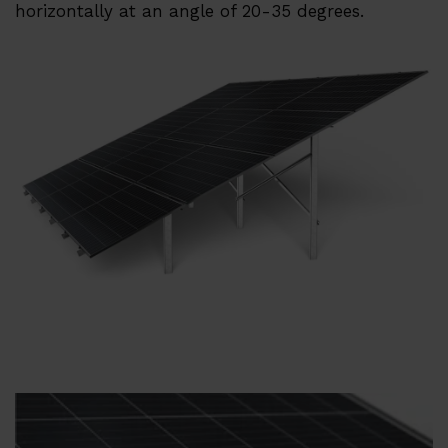
horizontally at an angle of 20-35 degrees.
Проекты
EMS
Техническая поддержка
Дистрибьюторы и партнеры
Su
О нас
Карьерные возможности
Дистрибьюторы и партнеры
Контакты
База Знаний