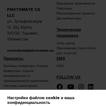
Карьерные возможности
Партнеры
PHOTOMATE CA
Реализованные проекты
LLC
Дистрибьюторы
ул. Зульфияханум
12, БЦ Alpha,
Техническая
100128, Ташкент,
поддержка
Узбекистан
Help-центр
Приложение FusionSolar
centralasia@photomate.eu
для Android
Продукты
EMS
Бытовые инверторы Huawei
EMS
Инверторы Huawei
коммерческого и
FOLLOW US
промышленного назначения
Системы накопления
энергии Huawei
Трансформаторные
Настройки файлов cookie и ваша
подстанции Huawei
конфиденциальность
Зарядные устройства