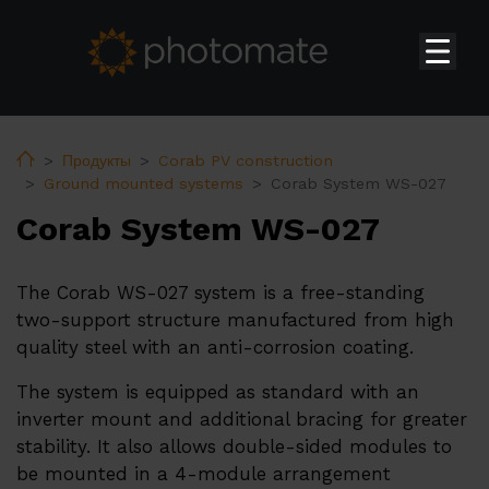
Главная
Su
Продукты
Home
Продукты
Corab PV construction
Ground mounted systems
Corab System WS-027
Бытовые инверторы Huawei
Corab System WS-027
Инверторы Huawei коммерческого и промышленного
назначения
The Corab WS-027 system is a free-standing
Системы накопления энергии Huawei
two-support structure manufactured from high
Трансформаторные подстанции Huawei
quality steel with an anti-corrosion coating.
Аксессуары Huawei
The system is equipped as standard with an
Зарядные устройства Huawei для электромобилей
inverter mount and additional bracing for greater
stability. It also allows double-sided modules to
PV constructions
be mounted in a 4-module arrangement
Тепловые насосы ERA