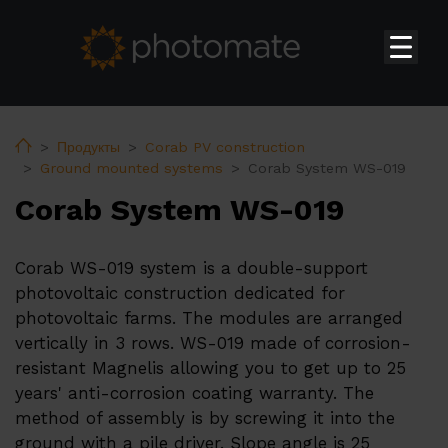
Главная
Su
Продукты
Home
Продукты
Corab PV construction
Ground mounted systems
Corab System WS-019
Бытовые инверторы Huawei
Corab System WS-019
Инверторы Huawei коммерческого и промышленного
назначения
Corab WS-019 system is a double-support
Системы накопления энергии Huawei
photovoltaic construction dedicated for
Трансформаторные подстанции Huawei
photovoltaic farms. The modules are arranged
Аксессуары Huawei
vertically in 3 rows. WS-019 made of corrosion-
resistant Magnelis allowing you to get up to 25
Зарядные устройства Huawei для электромобилей
years' anti-corrosion coating warranty. The
PV constructions
method of assembly is by screwing it into the
ground with a pile driver. Slope angle is 25
Тепловые насосы ERA